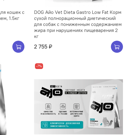
ля кошек с
DOG Айо Vet Dieta Gastro Low Fat Корм
м, 1.5кг
сухой полнорационный диетический
для собак с пониженным содержанием
жира при нарушениях пищеварения 2
кг
2 755 ₽
-7%