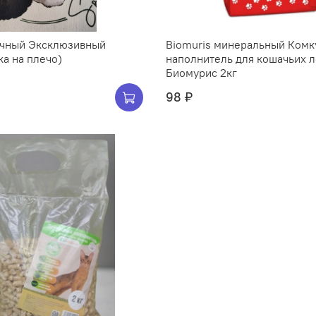
чный Эксклюзивный
Biomuris минеральный Ком
ка на плечо)
наполнитель для кошачьих л
Биомурис 2кг
98 ₽