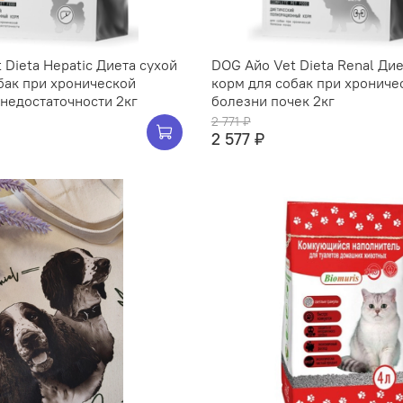
 Dieta Hepatic Диета сухой
DOG Айо Vet Dieta Renal Дие
бак при хронической
корм для собак при хрониче
недостаточности 2кг
болезни почек 2кг
2 771 ₽
2 577 ₽