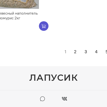
евесный наполнитель
иомурис 2кг
1
2
3
4
ЛАПУСИК