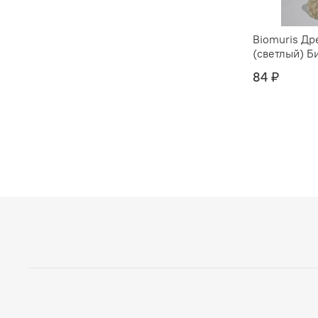
Biomuris Др
(светлый) Б
84 ₽