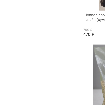
Шоппер про
дизайн (сум
700 ₽
470 ₽