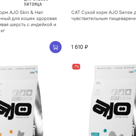
орм AJO Skin & Hair
CAT Сухой корм AJO Sense д
нный для кошек здоровая
чувствительным пищеварение
ивая шерсть с индейкой и
 кг
1 610 ₽
-7%