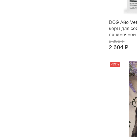
DOG Айо Vet
корм для со
печеночной 
2 800 ₽
2 604 ₽
-33%