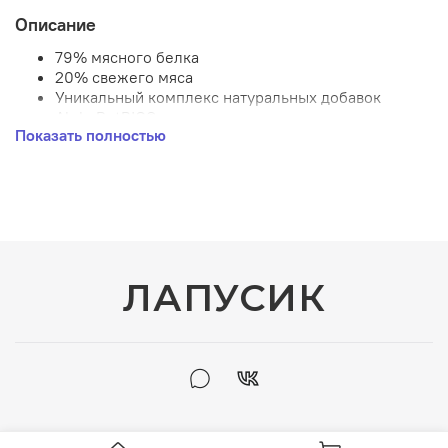
Описание
79% мясного белка
20% свежего мяса
Уникальный комплекс натуральных добавок
AlphaPetBIO®
Показать полностью
Баланс кальция, фосфора и витамина D для
правильного формирования скелета. Высокий
уровень белка для нормального развития
мышечной массы.
Высшая категория качества Holistiс (холистик)
Натуральные ингредиенты
Не содержит ГМО, искусственных красителей и
ароматизаторов
ЛАПУСИК
Ингредиенты, пригодные в пищу человеку, уровня
Human Grade
Бережная технология, сохраняющая вкусовые и
питательные свойства свежего мяса
Незаменимая Омега-3 жирная кислота (ДКГ),
содержащая в рыбьем жире и льняном семени для
поддержания здоровья мозга и зрения.